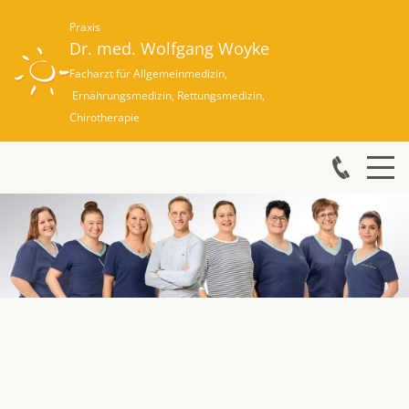
Praxis
Dr. med. Wolfgang Woyke
Facharzt für Allgemeinmedizin,
Ernährungsmedizin,
Rettungsmedizin,
Chirotherapie