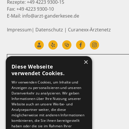
Rezepte: +49 4223 9300-15
Fax:
+49 4223 9300-10
E-Mail:
info@arzt-ganderkesee.de
Impressum
|
Datenschutz
|
Curanexx-Ärztenetz
×
Diese Webseite
verwendet Cookies.
Wir verwenden Cookies, um Inhalte und
Anzeigen zu personalisieren und unseren
Datenverkehr zu analysieren. Wir geben
Informationen über Ihre Nutzung unserer
Website auch an unsere Werbe- und
Analysepartner weiter, die diese
möglicherweise mit anderen Informationen
kombinieren, die Sie ihnen bereitgestellt
haben oder die sie im Rahmen Ihrer